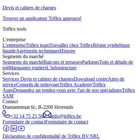
Devis et cahiers de charges
Trouver un applicateur Triflex approuvé
Triflex tools
L'entreprise
L'entreprise
Triflex team
Travailler chez Triflex
Résine synthétique
liquide
Agréments techniques
Histoire
Segments du marché
Segments du marché
Balcons et terrasses
Parkings
Toits et détails de
toit
Marquages routiers
L'infrastructure
Services
Services
Devis et cahiers de charges
Download centre
Aires de
service
Conseils de nettoyage
Triflex Academy
Triflex
Apps
Demandez un rendez-vous avec l'un de nos spécialistes
Triflex
SAM
Contact
Diamantstraat 6c, B-2200 Herentals
+32 14 75 25 50
info@triflex.be
Formulaire de contact
Formulaire de contact
Déclaration de confidentialité de Triflex BV/SRL