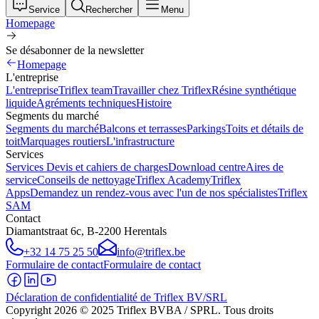
Service
Rechercher
Menu
Homepage
Se désabonner de la newsletter
Homepage
L'entreprise
L'entreprise
Triflex team
Travailler chez Triflex
Résine synthétique
liquide
Agréments techniques
Histoire
Segments du marché
Segments du marché
Balcons et terrasses
Parkings
Toits et détails de
toit
Marquages routiers
L'infrastructure
Services
Services
Devis et cahiers de charges
Download centre
Aires de
service
Conseils de nettoyage
Triflex Academy
Triflex
Apps
Demandez un rendez-vous avec l'un de nos spécialistes
Triflex
SAM
Contact
Diamantstraat 6c, B-2200 Herentals
+32 14 75 25 50
info@triflex.be
Formulaire de contact
Formulaire de contact
Déclaration de confidentialité de Triflex BV/SRL
Copyright
2026
© 2025 Triflex BVBA / SPRL. Tous droits